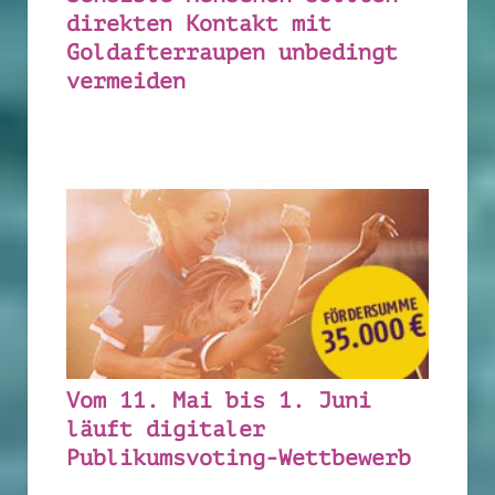
direkten Kontakt mit
Goldafterraupen unbedingt
vermeiden
Vom 11. Mai bis 1. Juni
läuft digitaler
Publikumsvoting-Wettbewerb