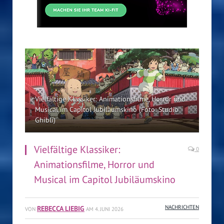
Vielfältige Klassiker: Animationsfilme, Horror und
Musical im Capitol Jubiläumskino (Foto: Studio
Ghibli)
Vielfältige Klassiker:
0
Animationsfilme, Horror und
Musical im Capitol Jubiläumskino
REBECCA LIEBIG
NACHRICHTEN
VON
AM
4. JUNI 2026