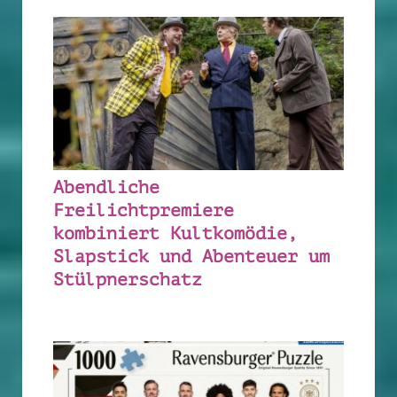
Abendliche
Freilichtpremiere
kombiniert Kultkomödie,
Slapstick und Abenteuer um
Stülpnerschatz