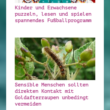
Kinder und Erwachsene
puzzeln, lesen und spielen
spannendes Fußballprogramm
Sensible Menschen sollten
direkten Kontakt mit
Goldafterraupen unbedingt
vermeiden