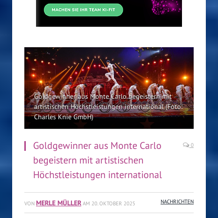
Goldgewinner aus Monte Carlo begeistern mit
artistischen Höchstleistungen international (Foto:
Charles Knie GmbH)
Goldgewinner aus Monte Carlo
0
begeistern mit artistischen
Höchstleistungen international
MERLE MÜLLER
NACHRICHTEN
VON
AM
20. OKTOBER 2025