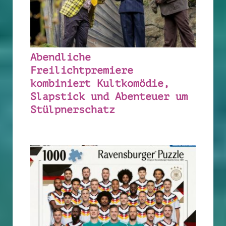
Abendliche
Freilichtpremiere
kombiniert Kultkomödie,
Slapstick und Abenteuer um
Stülpnerschatz