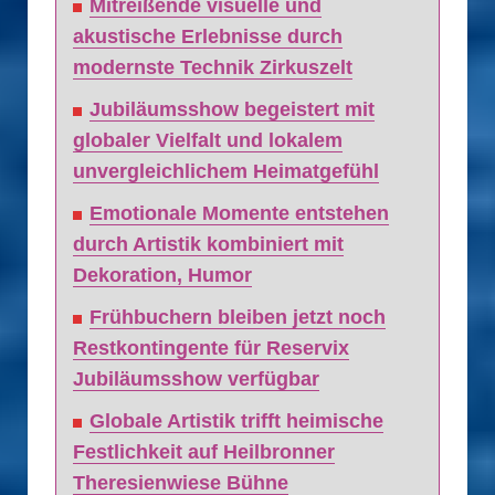
Mitreißende visuelle und
akustische Erlebnisse durch
modernste Technik Zirkuszelt
Jubiläumsshow begeistert mit
globaler Vielfalt und lokalem
unvergleichlichem Heimatgefühl
Emotionale Momente entstehen
durch Artistik kombiniert mit
Dekoration, Humor
Frühbuchern bleiben jetzt noch
Restkontingente für Reservix
Jubiläumsshow verfügbar
Globale Artistik trifft heimische
Festlichkeit auf Heilbronner
Theresienwiese Bühne