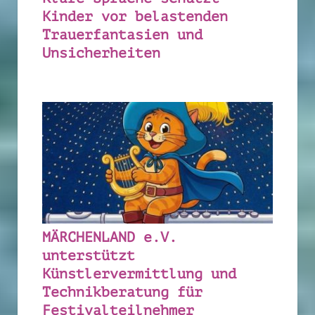
Kinder vor belastenden
Trauerfantasien und
Unsicherheiten
MÄRCHENLAND e.V.
unterstützt
Künstlervermittlung und
Technikberatung für
Festivalteilnehmer