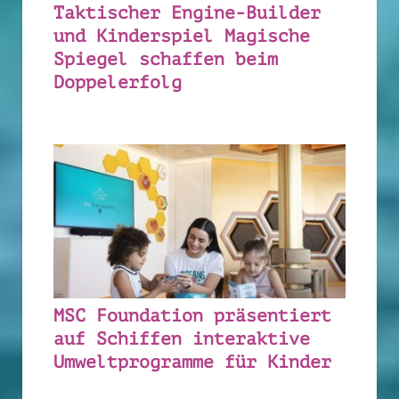
Taktischer Engine-Builder
und Kinderspiel Magische
Spiegel schaffen beim
Doppelerfolg
MSC Foundation präsentiert
auf Schiffen interaktive
Umweltprogramme für Kinder