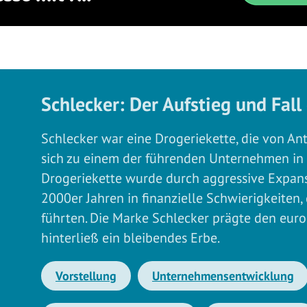
Schlecker: Der Aufstieg und Fall
Schlecker war eine Drogeriekette, die von A
sich zu einem der führenden Unternehmen in 
Drogeriekette wurde durch aggressive Expans
2000er Jahren in finanzielle Schwierigkeiten, 
führten. Die Marke Schlecker prägte den eur
hinterließ ein bleibendes Erbe.
Vorstellung
Unternehmensentwicklung