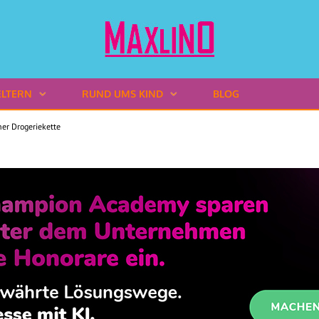
ELTERN
RUND UMS KIND
BLOG
ner Drogeriekette