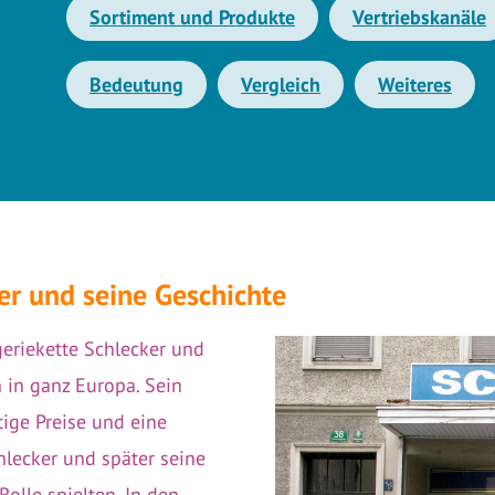
Sortiment und Produkte
Vertriebskanäle
Bedeutung
Vergleich
Weiteres
r und seine Geschichte
eriekette Schlecker und
 in ganz Europa. Sein
ige Preise und eine
hlecker und später seine
olle spielten. In den