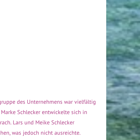
lgruppe des Unternehmens war vielfältig
 Marke Schlecker entwickelte sich in
ach. Lars und Meike Schlecker
hen, was jedoch nicht ausreichte.