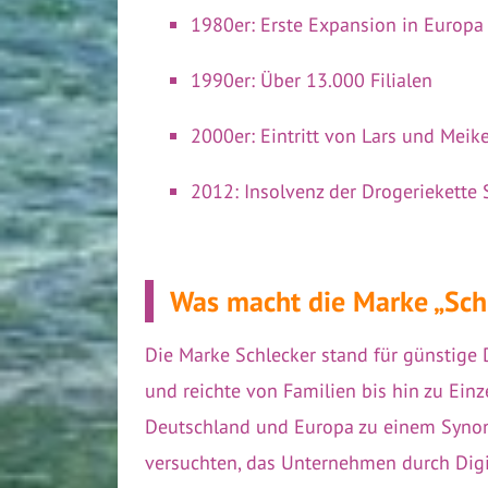
1980er: Erste Expansion in Europa
1990er: Über 13.000 Filialen
2000er: Eintritt von Lars und Mei
2012: Insolvenz der Drogeriekette 
Was macht die Marke „Schl
Die Marke Schlecker stand für günstige 
und reichte von Familien bis hin zu Einz
Deutschland und Europa zu einem Synon
versuchten, das Unternehmen durch Digit