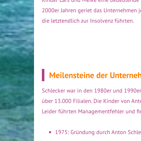
2000er Jahren geriet das Unternehmen j
die letztendlich zur Insolvenz führten.
Meilensteine der Untern
Schlecker war in den 1980er und 1990er
über 13.000 Filialen. Die Kinder von Ant
Leider führten Managementfehler und fin
1975: Gründung durch Anton Schle