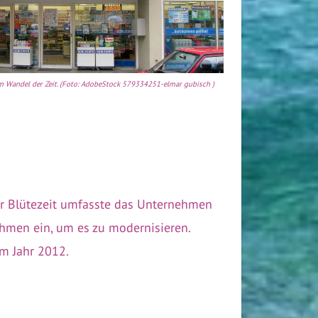
im Wandel der Zeit. (Foto: AdobeStock 579334251-elmar gubisch )
er Blütezeit umfasste das Unternehmen
nehmen ein, um es zu modernisieren.
im Jahr 2012.