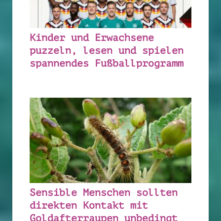
Kinder und Erwachsene
puzzeln, lesen und spielen
spannendes Fußballprogramm
Sensible Menschen sollten
direkten Kontakt mit
Goldafterraupen unbedingt