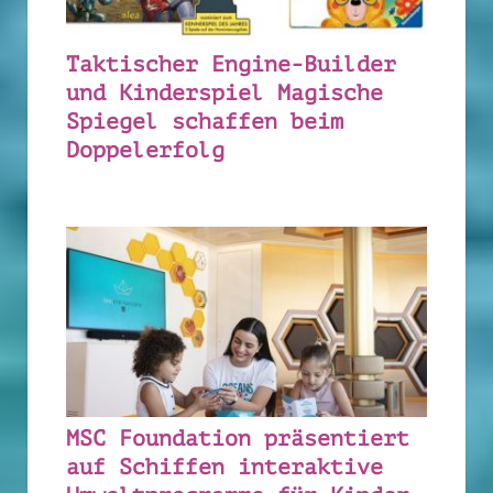
Taktischer Engine-Builder
und Kinderspiel Magische
Spiegel schaffen beim
Doppelerfolg
MSC Foundation präsentiert
auf Schiffen interaktive