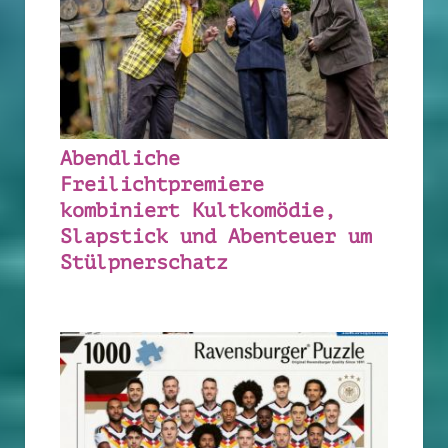
Abendliche
Freilichtpremiere
kombiniert Kultkomödie,
Slapstick und Abenteuer um
Stülpnerschatz