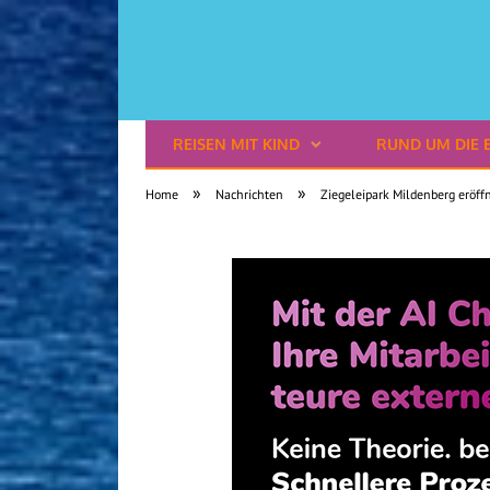
REISEN MIT KIND
RUND UM DIE 
Reisen mit Kindern
»
»
Home
Nachrichten
Ziegeleipark Mildenberg eröff