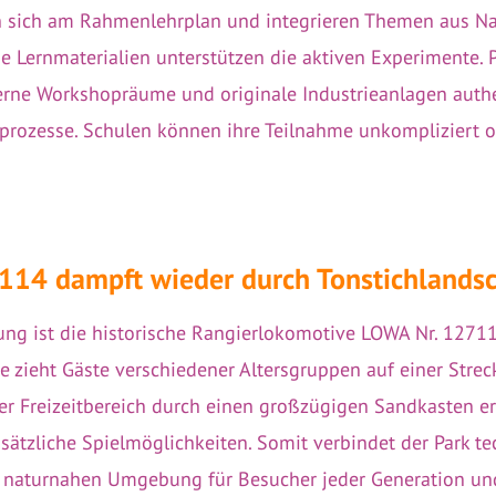
en sich am Rahmenlehrplan und integrieren Themen aus Nat
e Lernmaterialien unterstützen die aktiven Experimente. P
rne Workshopräume und originale Industrieanlagen authen
prozesse. Schulen können ihre Teilnahme unkompliziert o
114 dampft wieder durch Tonstichlandsc
ung ist die historische Rangierlokomotive LOWA Nr. 1271
 zieht Gäste verschiedener Altersgruppen auf einer Strec
der Freizeitbereich durch einen großzügigen Sandkasten er
ätzliche Spielmöglichkeiten. Somit verbindet der Park te
r naturnahen Umgebung für Besucher jeder Generation un