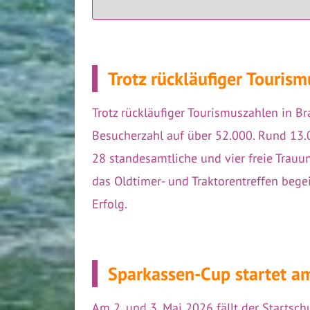
Trotz rückläufiger Touris
Trotz rückläufiger Tourismuszahlen in B
Besucherzahl auf über 52.000. Rund 13.
28 standesamtliche und vier freie Trauu
das Oldtimer- und Traktorentreffen bege
Erfolg.
Sparkassen-Cup startet a
Am 2. und 3. Mai 2026 fällt der Startsch