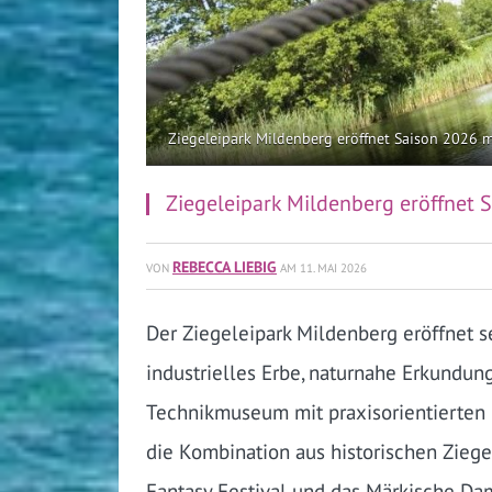
Ziegeleipark Mildenberg eröffnet Saison 2026 m
Ziegeleipark Mildenberg eröffnet 
REBECCA LIEBIG
VON
AM
11. MAI 2026
Der Ziegeleipark Mildenberg eröffnet s
industrielles Erbe, naturnahe Erkundung
Technikmuseum mit praxisorientierten 
die Kombination aus historischen Zie
Fantasy Festival und das Märkische Da