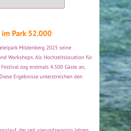
5 im Park 52.000
geleipark Mildenberg 2025 seine
nd Workshops. Als Hochzeitslocation für
Festival zog erstmals 4.500 Gäste an,
 Diese Ergebnisse unterstreichen den
osslauf, der seit vierundzwanzig Jahren