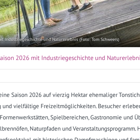
it Industriegeschichte und Naturerlebnis (Foto: Tom Schweers)
Saison 2026 mit Industriegeschichte und Naturerlebn
eine Saison 2026 auf vierzig Hektar ehemaliger Tonstich
 und vielfältige Freizeitmöglichkeiten. Besucher erleben
Formenwerkstätten, Spielbereichen, Gastronomie und Üb
gelbrennöfen, Naturpfaden und Veranstaltungsprogramm
mpfspektakel mit historischen Dampfmaschinen und famili