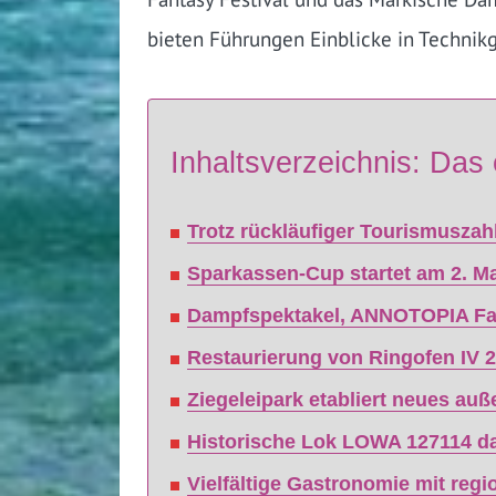
bieten Führungen Einblicke in Technik
Inhaltsverzeichnis: Das 
Trotz rückläufiger Tourismuszah
Sparkassen-Cup startet am 2. Ma
Dampfspektakel, ANNOTOPIA Fanta
Restaurierung von Ringofen IV 2
Ziegeleipark etabliert neues a
Historische Lok LOWA 127114 da
Vielfältige Gastronomie mit regi