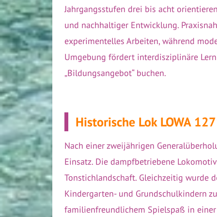
Jahrgangsstufen drei bis acht orientier
und nachhaltiger Entwicklung. Praxisnah
experimentelles Arbeiten, während mode
Umgebung fördert interdisziplinäre Lern
„Bildungsangebot“ buchen.
Historische Lok LOWA 127
Nach einer zweijährigen Generalüberhol
Einsatz. Die dampfbetriebene Lokomotive
Tonstichlandschaft. Gleichzeitig wurde 
Kindergarten- und Grundschulkindern zus
familienfreundlichem Spielspaß in eine