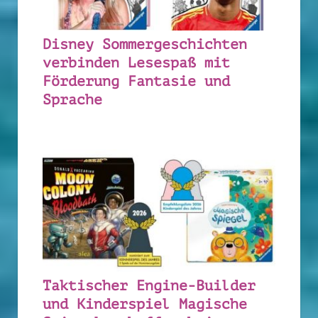
Disney Sommergeschichten
verbinden Lesespaß mit
Förderung Fantasie und
Sprache
Taktischer Engine-Builder
und Kinderspiel Magische