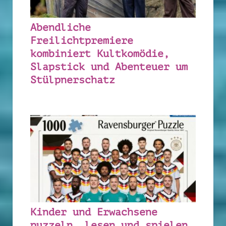
Abendliche
Freilichtpremiere
kombiniert Kultkomödie,
Slapstick und Abenteuer um
Stülpnerschatz
Kinder und Erwachsene
puzzeln, lesen und spielen