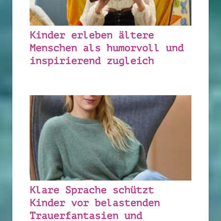
Kinder erleben ältere
Menschen als humorvoll und
inspirierend zugleich
Klare Sprache schützt
Kinder vor belastenden
Trauerfantasien und