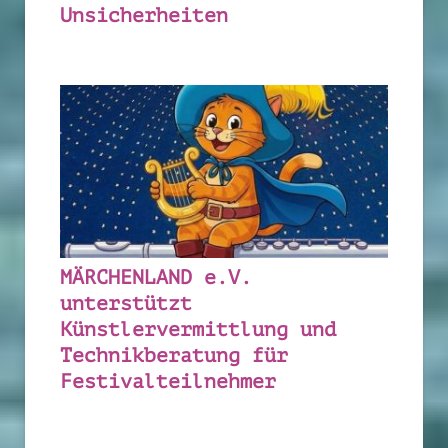
Unsicherheiten
MÄRCHENLAND e.V.
unterstützt
Künstlervermittlung und
Technikberatung für
Festivalteilnehmer
kostenfrei