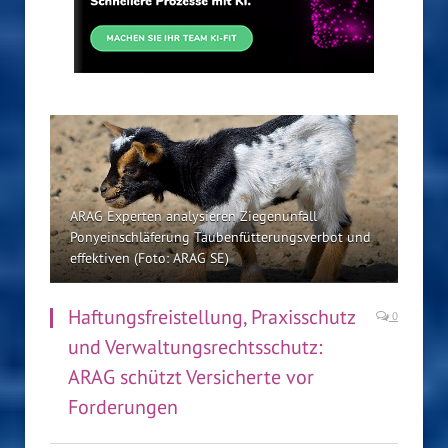
ARAG Experten analysieren Ziegenunfall
Ponyeinschläferung Taubenfütterungsverbot und
effektiven (Foto: ARAG SE)
Haftungsfreistellung, Praxisschutz
0
und Verwaltungsrechtsschutz:
ARAG schützt Versicherte vor
Forderungen