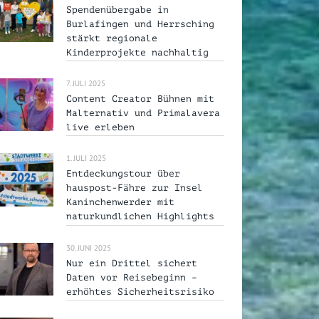
Spendenübergabe in
Burlafingen und Herrsching
stärkt regionale
Kinderprojekte nachhaltig
7. JULI 2025
Content Creator Bühnen mit
Malternativ und Primalavera
live erleben
1. JULI 2025
Entdeckungstour über
hauspost-Fähre zur Insel
Kaninchenwerder mit
naturkundlichen Highlights
30. JUNI 2025
Nur ein Drittel sichert
Daten vor Reisebeginn –
erhöhtes Sicherheitsrisiko