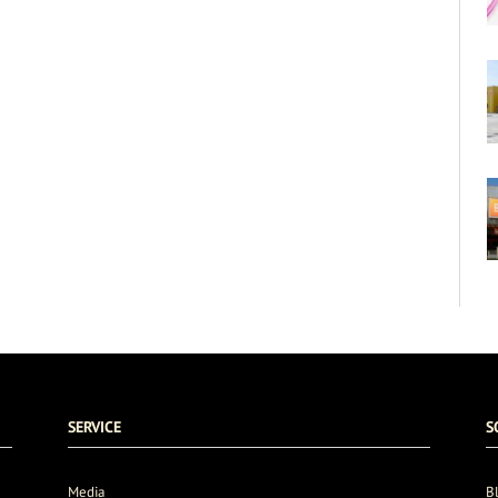
SERVICE
S
Media
B