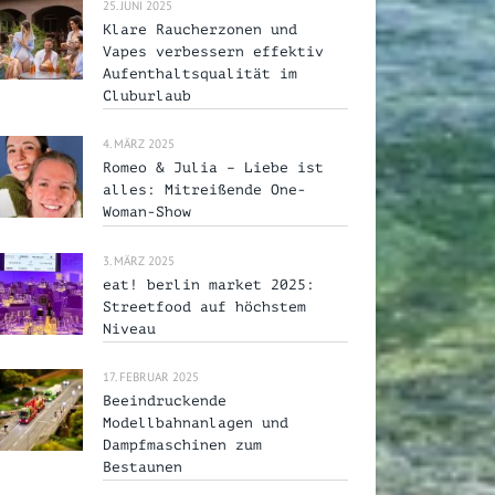
25. JUNI 2025
Klare Raucherzonen und
Vapes verbessern effektiv
Aufenthaltsqualität im
Cluburlaub
4. MÄRZ 2025
Romeo & Julia – Liebe ist
alles: Mitreißende One-
Woman-Show
3. MÄRZ 2025
eat! berlin market 2025:
Streetfood auf höchstem
Niveau
17. FEBRUAR 2025
Beeindruckende
Modellbahnanlagen und
Dampfmaschinen zum
Bestaunen