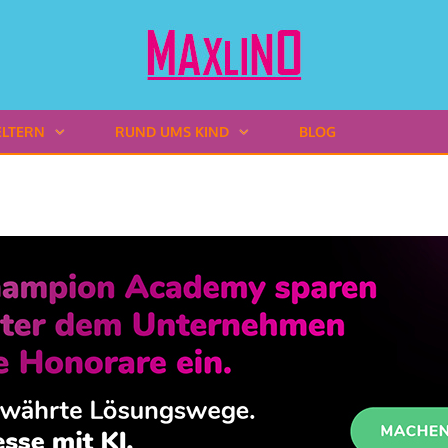
ELTERN
RUND UMS KIND
BLOG