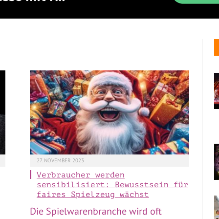
27. NOVEMBER 2023
Verbraucher werden
sensibilisiert: Bewusstsein für
faires Spielzeug wächst
Die Spielwarenbranche wird oft