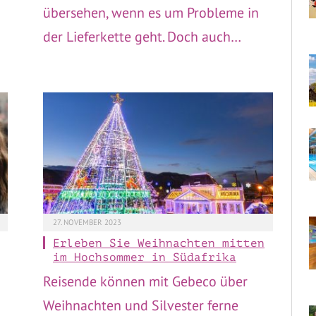
übersehen, wenn es um Probleme in
der Lieferkette geht. Doch auch…
27. NOVEMBER 2023
Erleben Sie Weihnachten mitten
im Hochsommer in Südafrika
Reisende können mit Gebeco über
Weihnachten und Silvester ferne