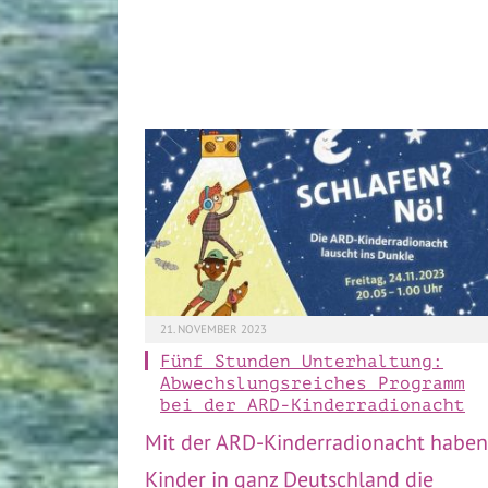
21. NOVEMBER 2023
Fünf Stunden Unterhaltung:
Abwechslungsreiches Programm
bei der ARD-Kinderradionacht
Mit der ARD-Kinderradionacht haben
Kinder in ganz Deutschland die