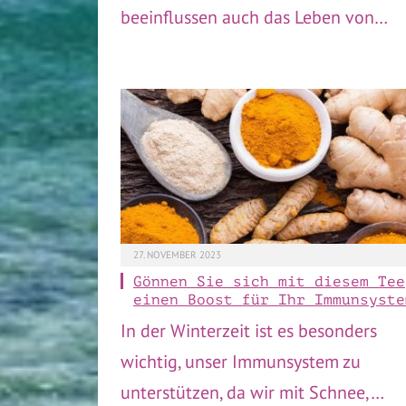
beeinflussen auch das Leben von…
27. NOVEMBER 2023
Gönnen Sie sich mit diesem Tee
einen Boost für Ihr Immunsyste
In der Winterzeit ist es besonders
wichtig, unser Immunsystem zu
unterstützen, da wir mit Schnee,…