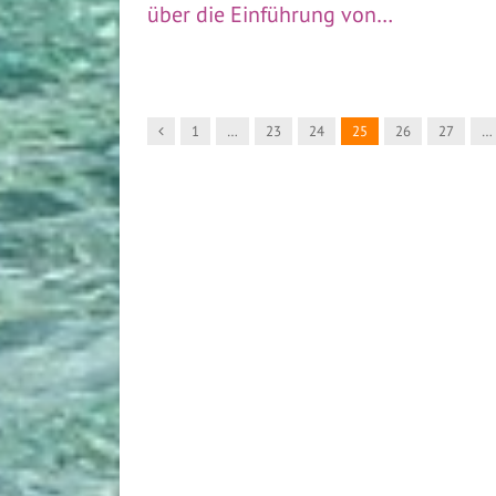
über die Einführung von…
Vorgänger
1
…
23
24
25
26
27
…