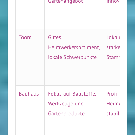
Gartenangebot
Innovation
Toom
Gutes
Lokale Kun
Heimwerkersortiment,
starker Foku
lokale Schwerpunkte
Stammkund
Bauhaus
Fokus auf Baustoffe,
Profi- und
Werkzeuge und
Heimwerkerz
Gartenprodukte
stabile Kun