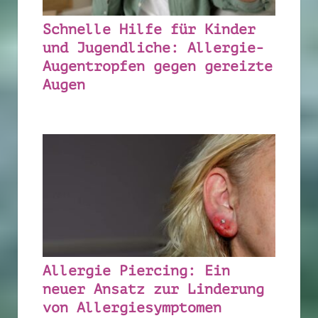
Schnelle Hilfe für Kinder
und Jugendliche: Allergie-
Augentropfen gegen gereizte
Augen
Allergie Piercing: Ein
neuer Ansatz zur Linderung
von Allergiesymptomen