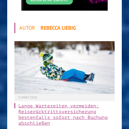
AUTOR
REBECCA LIEBIG
9. MÄRZ 2026
Lange Wartezeiten vermeiden:
Reiserücktrittsversicherung
bestenfalls sofort nach Buchung
abschließen