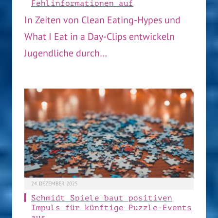
Fehlinformationen auf
In Zeiten von Clean Eating-Hypes und
What I Eat in a Day-Clips entwickeln
Jugendliche durch…
24. DEZEMBER 2025
Schmidt Spiele baut positiven
Impuls für künftige Puzzle-Events
aus