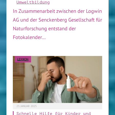
Umweltbildung
In Zusammenarbeit zwischen der Logwin
AG und der Senckenberg Gesellschaft für
Naturforschung entstand der
Fotokalender…
LEXIKON
23. JANUAR 2025
Schnelle Hilfe für Kinder und