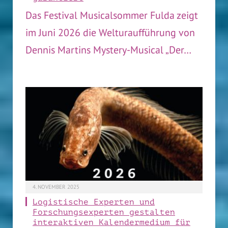
Das Festival Musicalsommer Fulda zeigt
im Juni 2026 die Welturaufführung von
Dennis Martins Mystery-Musical „Der…
4. NOVEMBER 2025
Logistische Experten und
Forschungsexperten gestalten
interaktiven Kalendermedium für