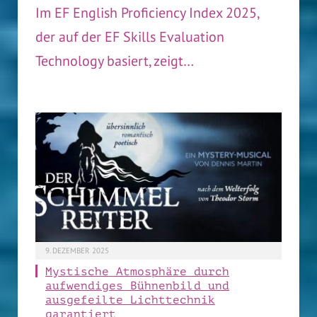
Im EF English Proficiency Index 2025,
der auf der EF Skills Evaluation
Technology basiert, zeigt…
9. DEZEMBER 2025
Mystische Atmosphäre durch
aufwendiges Bühnenbild und
ausgefeilte Lichttechnik
garantiert