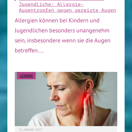
Jugendliche: Allergie-
Augentropfen gegen gereizte Augen
Allergien können bei Kindern und
Jugendlichen besonders unangenehm
sein, insbesondere wenn sie die Augen
betreffen.…
LEXIKON
21. JANUAR 2025