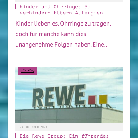
Kinder und Ohrringe: So
verhindern Eltern Allergien
Kinder lieben es, Ohrringe zu tragen,
doch für manche kann dies
unangenehme Folgen haben. Eine…
LEXIKON
24. OKTOBER 2024
Die Rewe Group: Ein führendes