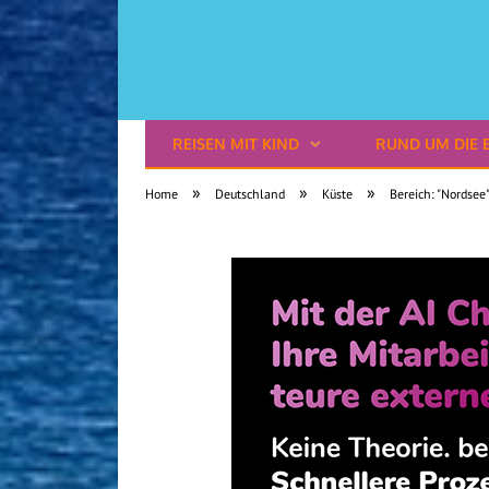
REISEN MIT KIND
RUND UM DIE 
Reisen mit Kindern
»
»
»
Home
Deutschland
Küste
Bereich: "Nordsee