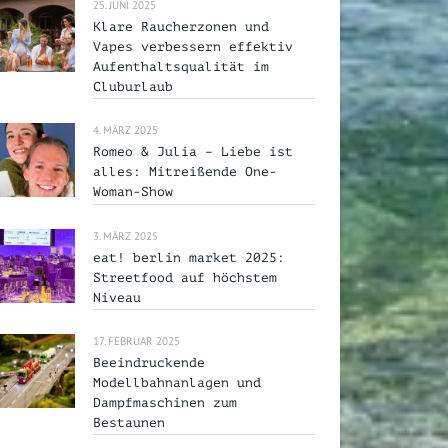
25. JUNI 2025
Klare Raucherzonen und
Vapes verbessern effektiv
Aufenthaltsqualität im
Cluburlaub
4. MÄRZ 2025
Romeo & Julia – Liebe ist
alles: Mitreißende One-
Woman-Show
3. MÄRZ 2025
eat! berlin market 2025:
Streetfood auf höchstem
Niveau
17. FEBRUAR 2025
Beeindruckende
Modellbahnanlagen und
Dampfmaschinen zum
Bestaunen