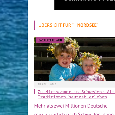
ÜBERSICHT FÜR "
NORDSEE
"
FAMILIENURLAUB
18. APRIL 2022
Zu Mittsommer in Schweden: Alt
Traditionen hautnah erleben
Mehr als zwei Millionen Deutsche
reisen jährlich nach Schweden, denn