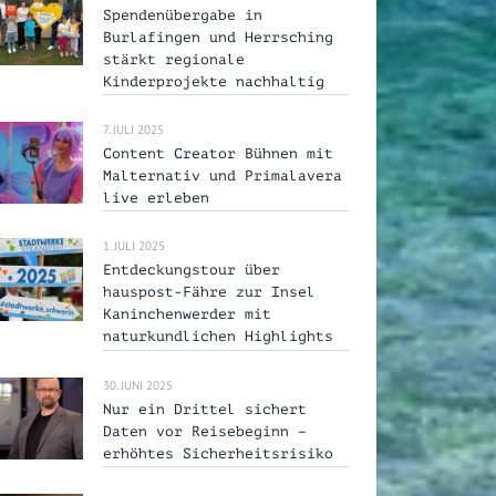
Spendenübergabe in
Burlafingen und Herrsching
stärkt regionale
Kinderprojekte nachhaltig
7. JULI 2025
Content Creator Bühnen mit
Malternativ und Primalavera
live erleben
1. JULI 2025
Entdeckungstour über
hauspost-Fähre zur Insel
Kaninchenwerder mit
naturkundlichen Highlights
30. JUNI 2025
Nur ein Drittel sichert
Daten vor Reisebeginn –
erhöhtes Sicherheitsrisiko