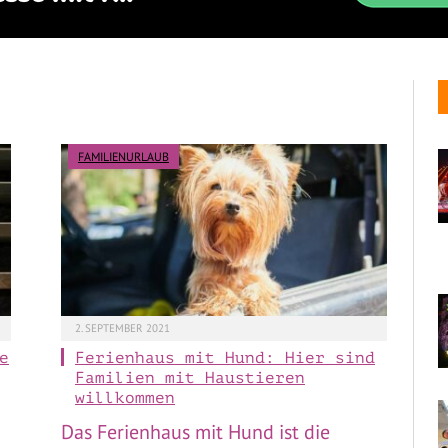
FAMILIENURLAUB
2. SEPTEMBER 2021
e
Ferienhaus mit Hund: Hier sind
Familien mit Haustieren
willkommen
Das Ferienhaus mit Hund ist die