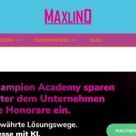
ELTERN
RUND UMS KIND
BLOG
"