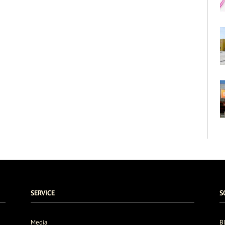
SERVICE
S
Media
B