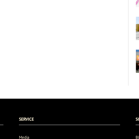
SERVICE
S
Media
B