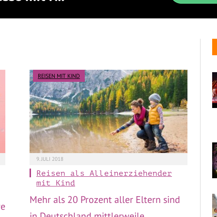
REISEN MIT KIND
9. JULI 2018
Reisen als Alleinerziehender
mit Kind
Mehr als 20 Prozent aller Eltern sind
re
in Deutschland mittlerweile