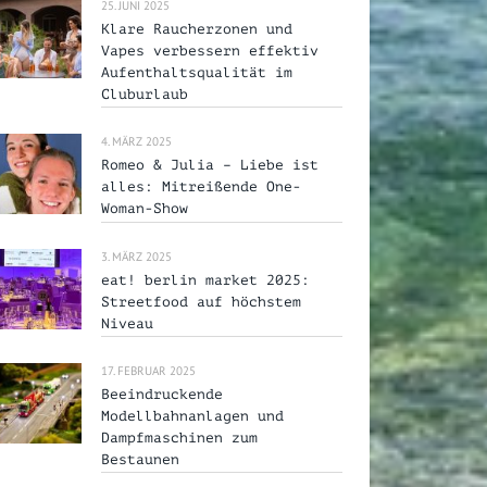
25. JUNI 2025
Klare Raucherzonen und
Vapes verbessern effektiv
Aufenthaltsqualität im
Cluburlaub
4. MÄRZ 2025
Romeo & Julia – Liebe ist
alles: Mitreißende One-
Woman-Show
3. MÄRZ 2025
eat! berlin market 2025:
Streetfood auf höchstem
Niveau
17. FEBRUAR 2025
Beeindruckende
Modellbahnanlagen und
Dampfmaschinen zum
Bestaunen