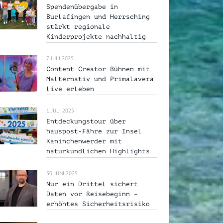
Spendenübergabe in
Burlafingen und Herrsching
stärkt regionale
Kinderprojekte nachhaltig
7. JULI 2025
Content Creator Bühnen mit
Malternativ und Primalavera
live erleben
1. JULI 2025
Entdeckungstour über
hauspost-Fähre zur Insel
Kaninchenwerder mit
naturkundlichen Highlights
30. JUNI 2025
Nur ein Drittel sichert
Daten vor Reisebeginn –
erhöhtes Sicherheitsrisiko