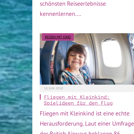
schönsten Reiseerlebnisse
kennenlernen.…
REISEN MIT KIND
18. JUNI 2018
Fliegen mit Kleinkind:
Spielideen für den Flug
Fliegen mit Kleinkind ist eine echte
Herausforderung. Laut einer Umfrage
der British Airways beklagen 86…