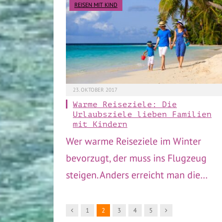
REISEN MIT KIND
23. OKTOBER 2017
Warme Reiseziele: Die
Urlaubsziele lieben Familien
mit Kindern
Wer warme Reiseziele im Winter
bevorzugt, der muss ins Flugzeug
steigen. Anders erreicht man die…
Vorgänger
Nachfolger
1
2
3
4
5