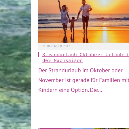
11. DEZEMBER 2017
Strandurlaub Oktober: Urlaub i
der Nachsaison
Der Strandurlaub im Oktober oder
November ist gerade für Familien mi
Kindern eine Option. Die…