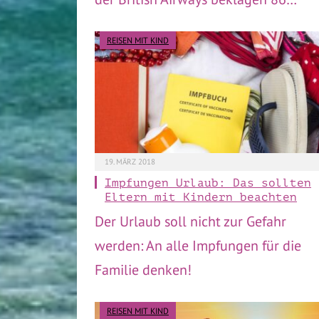
REISEN MIT KIND
19. MÄRZ 2018
Impfungen Urlaub: Das sollten
Eltern mit Kindern beachten
Der Urlaub soll nicht zur Gefahr
werden: An alle Impfungen für die
Familie denken!
REISEN MIT KIND