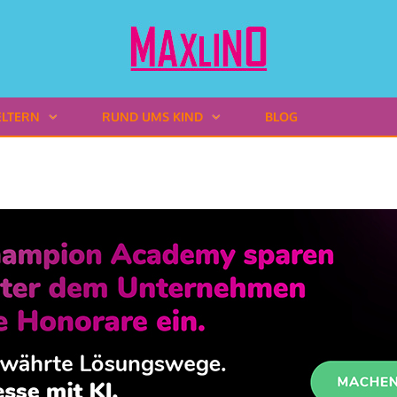
ELTERN
RUND UMS KIND
BLOG