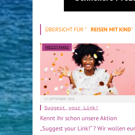
ÜBERSICHT FÜR "
REISEN MIT KIND
"
FREIZEITPARKS
17. SEPTEMBER 2018
Suggest your Link!
Kennt ihr schon unsere Aktion
„Suggest your Link!“ ? Wir wollen eu