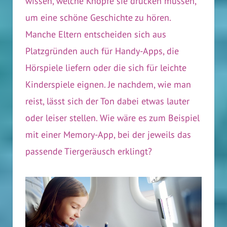
wissen, welche Knöpfe sie drücken müssen,
um eine schöne Geschichte zu hören.
Manche Eltern entscheiden sich aus
Platzgründen auch für Handy-Apps, die
Hörspiele liefern oder die sich für leichte
Kinderspiele eignen. Je nachdem, wie man
reist, lässt sich der Ton dabei etwas lauter
oder leiser stellen. Wie wäre es zum Beispiel
mit einer Memory-App, bei der jeweils das
passende Tiergeräusch erklingt?