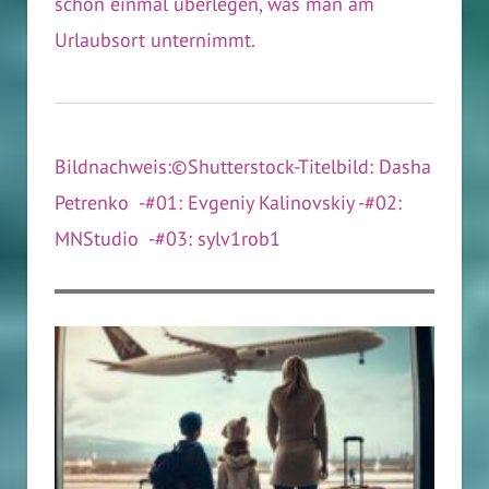
schon einmal überlegen, was man am
Urlaubsort unternimmt.
Bildnachweis:©Shutterstock-Titelbild: Dasha
Petrenko -#01: Evgeniy Kalinovskiy -#02:
MNStudio -#03: sylv1rob1