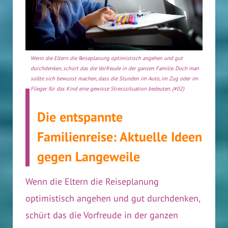
Wenn die Eltern die Reiseplanung optimistisch angehen und gut
durchdenken, schürt das die Vorfreude in der ganzen Familie. Doch man
sollte sich bewusst machen, dass die Stunden im Auto, im Zug oder im
Flieger für das Kind eine gewisse Stresssituation bedeuten. (#02)
Die entspannte
Familienreise: Aktuelle Ideen
gegen Langeweile
Wenn die Eltern die Reiseplanung
optimistisch angehen und gut durchdenken,
schürt das die Vorfreude in der ganzen