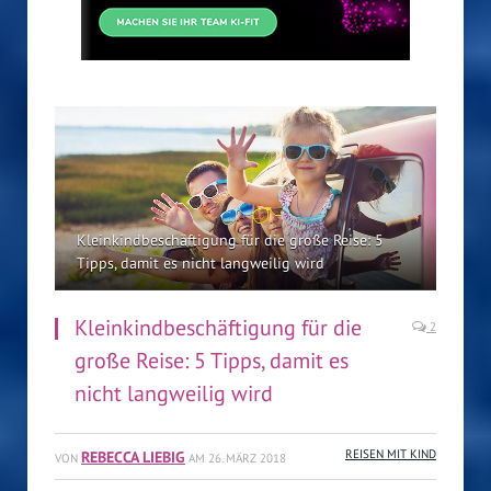
Kleinkindbeschäftigung für die große Reise: 5
Tipps, damit es nicht langweilig wird
Kleinkindbeschäftigung für die
2
große Reise: 5 Tipps, damit es
nicht langweilig wird
REBECCA LIEBIG
REISEN MIT KIND
VON
AM
26. MÄRZ 2018