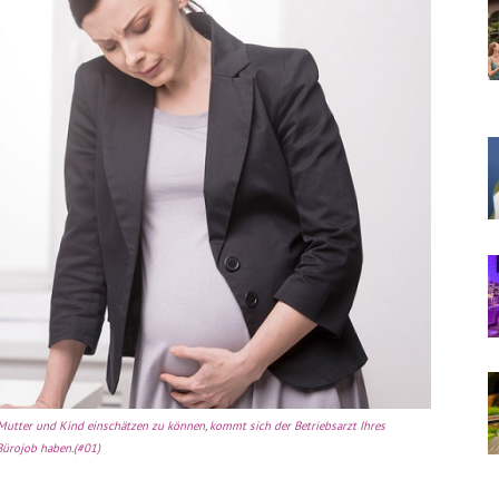
utter und Kind einschätzen zu können, kommt sich der Betriebsarzt Ihres
Bürojob haben.(#01)