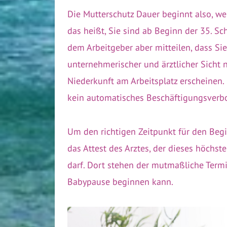
Die Mutterschutz Dauer beginnt also, w
das heißt, Sie sind ab Beginn der 35. 
dem Arbeitgeber aber mitteilen, dass Si
unternehmerischer und ärztlicher Sicht 
Niederkunft am Arbeitsplatz erscheinen.
kein automatisches Beschäftigungsverbo
Um den richtigen Zeitpunkt für den Begi
das Attest des Arztes, der dieses höchs
darf. Dort stehen der mutmaßliche Term
Babypause beginnen kann.