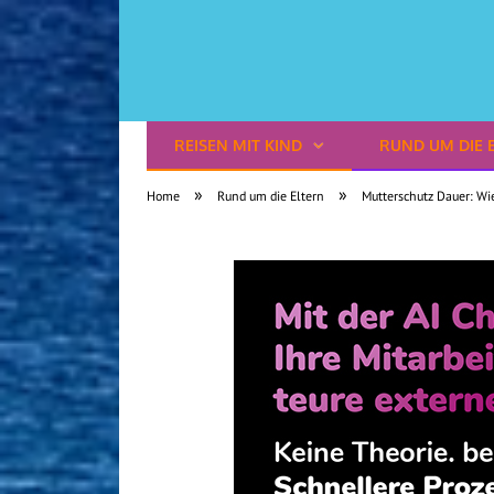
REISEN MIT KIND
RUND UM DIE 
Reisen mit Kindern
»
»
Home
Rund um die Eltern
Mutterschutz Dauer: Wie