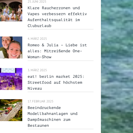
25. JUNI 2025
Klare Raucherzonen und
Vapes verbessern effektiv
Aufenthaltsqualität im
Cluburlaub
4. MÄRZ 2025
Romeo & Julia – Liebe ist
alles: Mitreißende One-
Woman-Show
3. MÄRZ 2025
eat! berlin market 2025:
Streetfood auf höchstem
Niveau
17. FEBRUAR 2025
Beeindruckende
Modellbahnanlagen und
Dampfmaschinen zum
Bestaunen