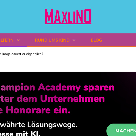
ELTERN
RUND UMS KIND
BLOG
 lange dauert er eigentlich?