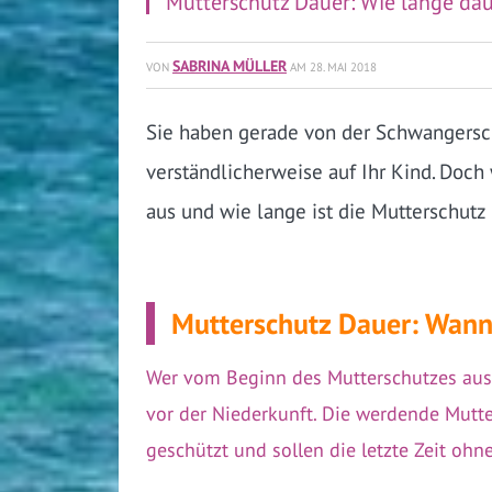
Mutterschutz Dauer: Wie lange daue
SABRINA MÜLLER
VON
AM
28. MAI 2018
Sie haben gerade von der Schwangersch
verständlicherweise auf Ihr Kind. Doch 
aus und wie lange ist die Mutterschutz
Mutterschutz Dauer: Wann
Wer vom Beginn des Mutterschutzes ausg
vor der Niederkunft. Die werdende Mutte
geschützt und sollen die letzte Zeit oh