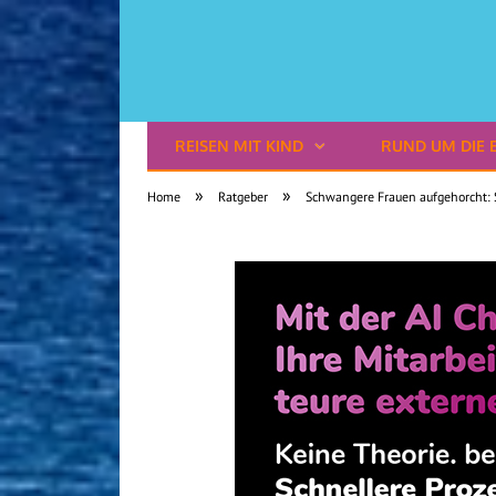
REISEN MIT KIND
RUND UM DIE 
Reisen mit Kindern
»
»
Home
Ratgeber
Schwangere Frauen aufgehorcht: S