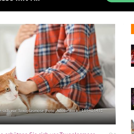
e sich vor Toxoplasmose (Foto: AdobeStock - 189403431