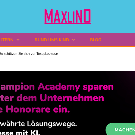
ELTERN
RUND UMS KIND
BLOG
o schützen Sie sich vor Toxoplasmose