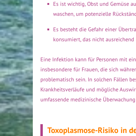
Es ist wichtig, Obst und Gemüse a
waschen, um potenzielle Rückständ
Es besteht die Gefahr einer Übertr
konsumiert, das nicht ausreichend g
Eine Infektion kann für Personen mit 
insbesondere für Frauen, die sich währen
problematisch sein. In solchen Fällen b
Krankheitsverläufe und mögliche Auswir
umfassende medizinische Überwachung u
Toxoplasmose-Risiko in d