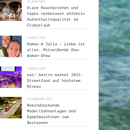
25. JUNI 2025
Klare Raucherzonen und
Vapes verbessern effektiv
Aufenthaltsqualität im
Cluburlaub
4. MÄRZ 2025
Romeo & Julia – Liebe ist
alles: Mitreißende One-
Woman-Show
3. MÄRZ 2025
eat! berlin market 2025:
Streetfood auf höchstem
Niveau
17. FEBRUAR 2025
Beeindruckende
Modellbahnanlagen und
Dampfmaschinen zum
Bestaunen