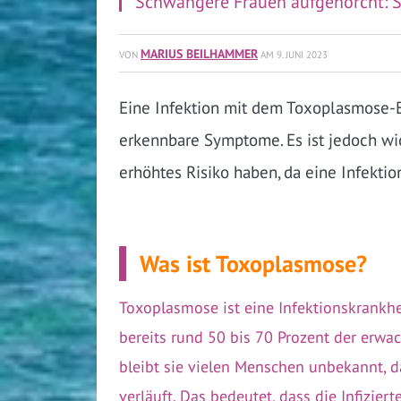
Schwangere Frauen aufgehorcht: S
MARIUS BEILHAMMER
VON
AM
9. JUNI 2023
Eine Infektion mit dem Toxoplasmose-
erkennbare Symptome. Es ist jedoch wi
erhöhtes Risiko haben, da eine Infekti
Was ist Toxoplasmose?
Toxoplasmose ist eine Infektionskrankhei
bereits rund 50 bis 70 Prozent der erwa
bleibt sie vielen Menschen unbekannt, d
verläuft. Das bedeutet, dass die Infizi