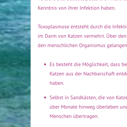
Kenntnis von ihrer Infektion haben.
Toxoplasmose entsteht durch die Infekti
im Darm von Katzen vermehrt. Über den K
den menschlichen Organismus gelangen 
Es besteht die Möglichkeit, dass b
Katzen aus der Nachbarschaft entde
haben.
Selbst in Sandkästen, die von Katz
über Monate hinweg überleben und
Menschen übertragen.