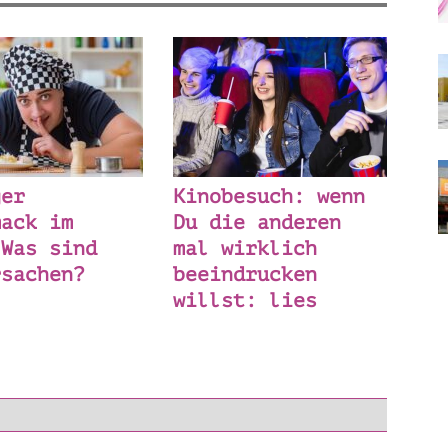
ger
Kinobesuch: wenn
mack im
Du die anderen
 Was sind
mal wirklich
rsachen?
beeindrucken
willst: lies
jetzt diese
Checkliste