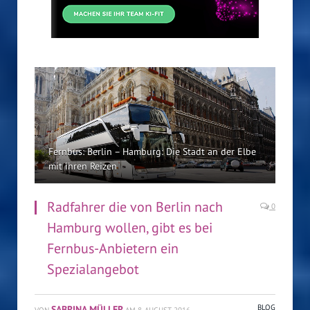
Fernbus: Berlin – Hamburg: Die Stadt an der Elbe
mit ihren Reizen
Radfahrer die von Berlin nach
0
Hamburg wollen, gibt es bei
Fernbus-Anbietern ein
Spezialangebot
SABRINA MÜLLER
BLOG
VON
AM
8. AUGUST 2016