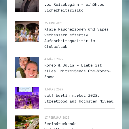
vor Reisebeginn – erhöhtes
Sicherheitsrisiko
25. JUNI 2025
Klare Raucherzonen und Vapes
verbessern effektiv
Aufenthaltsqualität im
Cluburlaub
4. MÄRZ 2025
Romeo & Julia – Liebe ist
alles: Mitreißende One-Woman-
Show
3. MÄRZ 2025
eat! berlin market 2025:
Streetfood auf höchstem Niveau
17. FEBRUAR 2025
Beeindruckende