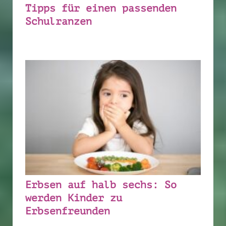
Tipps für einen passenden
Schulranzen
Erbsen auf halb sechs: So
werden Kinder zu
Erbsenfreunden